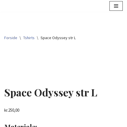
Spring
til
indhold
Forside
\
Tshirts
\
Space Odyssey str L
Space Odyssey str L
kr.
250,00
Materiale
: