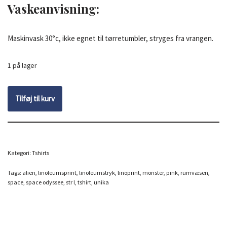
Vaskeanvisning
:
Maskinvask 30°c, ikke egnet til tørretumbler, stryges fra vrangen.
1 på lager
Tilføj til kurv
Kategori:
Tshirts
Tags:
alien
,
linoleumsprint
,
linoleumstryk
,
linoprint
,
monster
,
pink
,
rumvæsen
,
space
,
space odyssee
,
str l
,
tshirt
,
unika