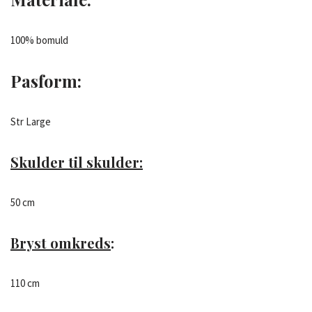
100% bomuld
Pasform
:
Str Large
Skulder til skulder:
50 cm
Bryst omkreds
:
110 cm