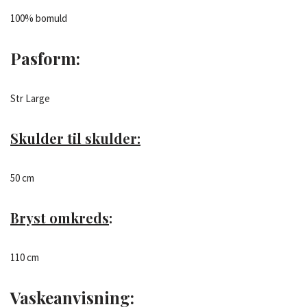
100% bomuld
Pasform
:
Str Large
Skulder til skulder:
50 cm
Bryst omkreds
:
110 cm
Vaskeanvisning
: