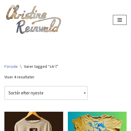
Spring
til
indhold
Forside
\
Varer tagged “str l”
Viser 4 resultater