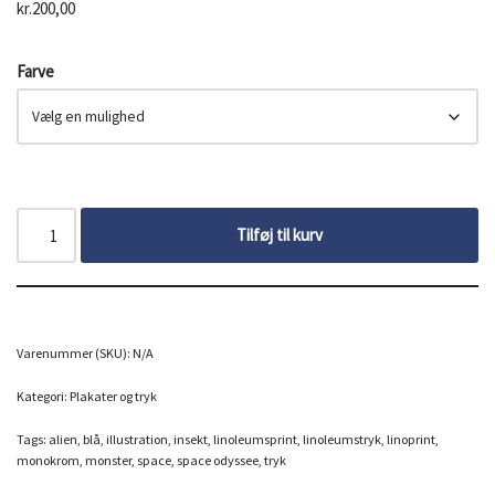
kr.
200,00
Farve
Tilføj til kurv
Varenummer (SKU):
N/A
Kategori:
Plakater og tryk
Tags:
alien
,
blå
,
illustration
,
insekt
,
linoleumsprint
,
linoleumstryk
,
linoprint
,
monokrom
,
monster
,
space
,
space odyssee
,
tryk