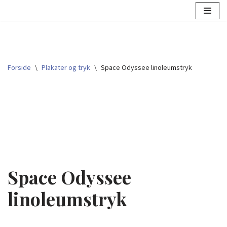
Spring
til
indhold
Forside
\
Plakater og tryk
\
Space Odyssee linoleumstryk
Space Odyssee
linoleumstryk