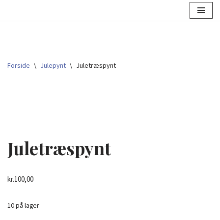
Spring
til
indhold
Forside
\
Julepynt
\
Juletræspynt
Juletræspynt
kr.
100,00
10 på lager