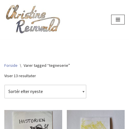
Spring
til
indhold
Forside
\
Varer tagged “tegneserie”
Viser 13 resultater