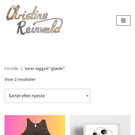
Spring
til
indhold
Forside
\
Varer tagged “glæde”
Viser 2 resultater