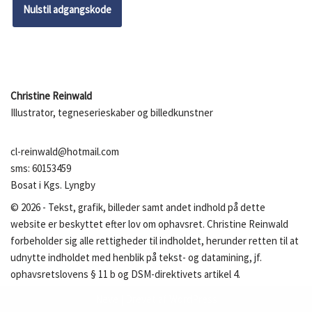
Nulstil adgangskode
Christine Reinwald
Illustrator, tegneserieskaber og billedkunstner
cl-reinwald@hotmail.com
sms: 60153459
Bosat i Kgs. Lyngby
©
2026
- Tekst, grafik, billeder samt andet indhold på dette
website er beskyttet efter lov om ophavsret. Christine Reinwald
forbeholder sig alle rettigheder til indholdet, herunder retten til at
udnytte indholdet med henblik på tekst- og datamining, jf.
ophavsretslovens § 11 b og DSM-direktivets artikel 4.
Neve
| Drevet af
WordPress